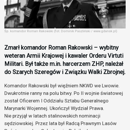
Śp. komandor Roman Rakowski (fot. Dominik Paszliński / www.gdansk.pl)
Zmarł komandor Roman Rakowski – wybitny
weteran Armii Krajowej i kawaler Orderu Virtuti
Militari. Był także m.in. harcerzem ZHP, należał
do Szarych Szeregów i Związku Walki Zbrojnej.
Komandor Rakowski był więźniem NKWD we Lwowie.
Dwukrotnie ranny na polu bitwy. Po II wojnie światowej
został Oficerem I Oddziału Sztabu Generalnego
Marynarki Wojennej. Ukończył Wydział Prawa.
Nie przyjął w latach stalinowskich nominacji
sędziowskiej. Przez lata był Radcą Prawnym Lasów