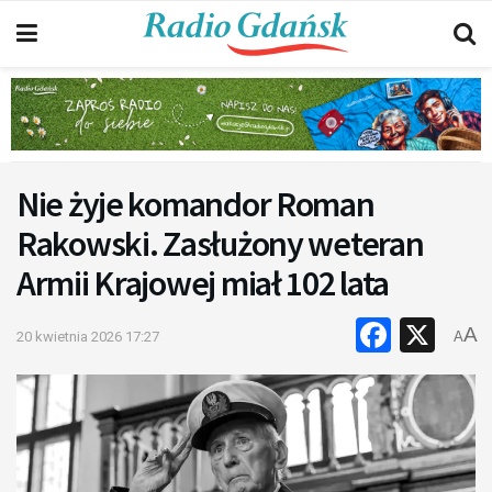
Nie żyje komandor Roman
Rakowski. Zasłużony weteran
Armii Krajowej miał 102 lata
Faceb
X
A
20 kwietnia 2026 17:27
A