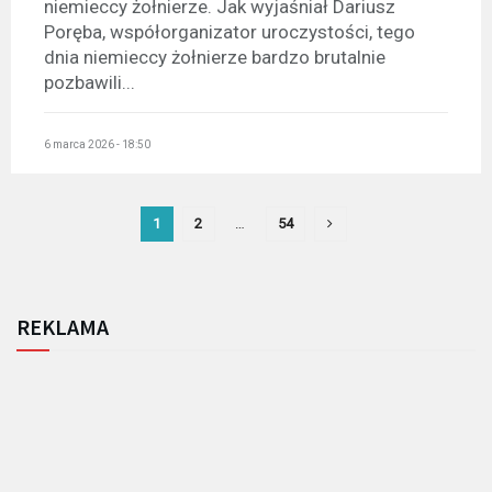
niemieccy żołnierze. Jak wyjaśniał Dariusz
Poręba, współorganizator uroczystości, tego
dnia niemieccy żołnierze bardzo brutalnie
pozbawili...
6 marca 2026 - 18:50
1
2
…
54
REKLAMA