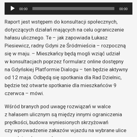
Odtwarzacz
00:00
00:00
plików
Raport jest wstępem do konsultacji społecznych,
dźwiękowych
dotyczących działań mających na celu ograniczenie
hałasu ulicznego. Te – jak zapowiada Łukasz
Piesiewicz, radny Gdyni ze Śródmieścia – rozpoczną
się w maju. – Mieszkańcy będą mogli wziąć udział
w konsultacjach poprzez formularz online dostępny
na Gdyńskiej Platformie Dialogu – ten będzie aktywny
od 12 maja. Odbędą się spotkania dla Rad Dzielnic,
będzie też otwarte spotkanie dla mieszkańców 9
czerwca – mówi.
Wśród branych pod uwagę rozwiązań w walce
z hałasem ulicznym są między innymi ograniczenia
prędkości, budowa wyniesionych skrzyżowań
czy wprowadzenie zakazów wjazdu na wybrane ulice