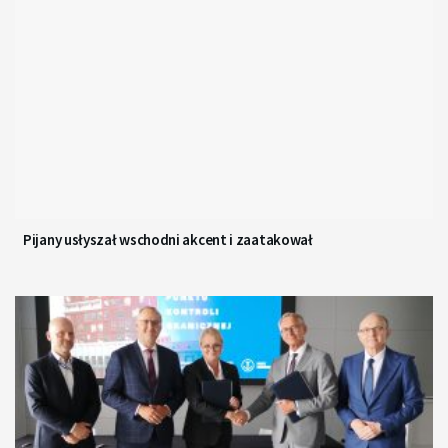
Pijany usłyszał wschodni akcent i zaatakował