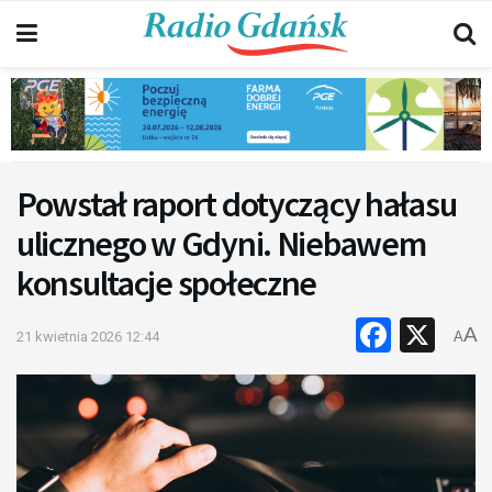
Powstał raport dotyczący hałasu
ulicznego w Gdyni. Niebawem
konsultacje społeczne
Faceb
X
A
21 kwietnia 2026 12:44
A