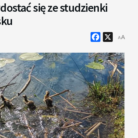
ostać się ze studzienki
sku
Faceboo
X
A
A