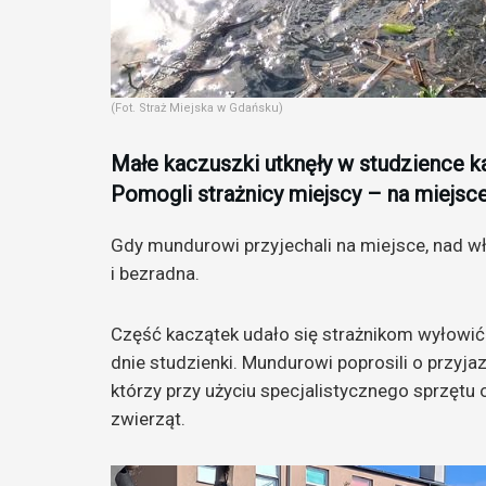
(Fot. Straż Miejska w Gdańsku)
Małe kaczuszki utknęły w studzience ka
Pomogli strażnicy miejscy – na miejsce 
Gdy mundurowi przyjechali na miejsce, nad w
i bezradna.
Część kaczątek udało się strażnikom wyłowić
dnie studzienki. Mundurowi poprosili o przyj
którzy przy użyciu specjalistycznego sprzęt
zwierząt.