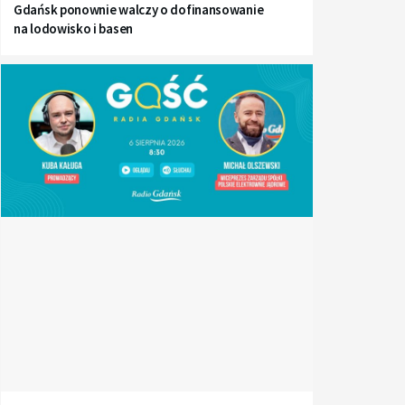
Gdańsk ponownie walczy o dofinansowanie
na lodowisko i basen