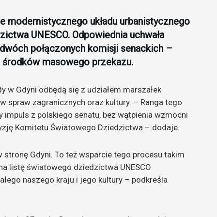
ie modernistycznego układu urbanistycznego
edzictwa UNESCO. Odpowiednia uchwała
 dwóch połączonych komisji senackich –
y i środków masowego przekazu.
ady w Gdyni odbędą się z udziałem marszałek
ów spraw zagranicznych oraz kultury. – Ranga tego
ny impuls z polskiego senatu, bez wątpienia wzmocni
ecyzję Komitetu Światowego Dziedzictwa – dodaje.
 stronę Gdyni. To też wsparcie tego procesu takim
 na listę światowego dziedzictwa UNESCO
ałego naszego kraju i jego kultury – podkreśla