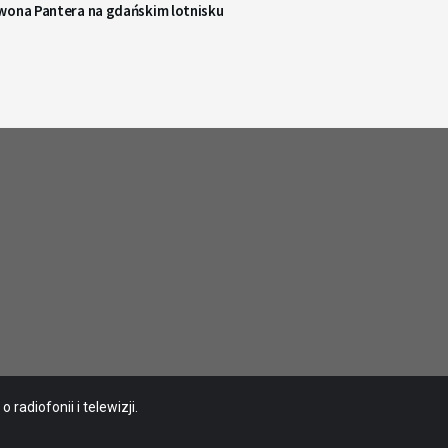
wona Pantera na gdańskim lotnisku
radiofonii i telewizji.