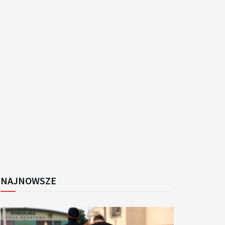
k
NAJNOWSZE