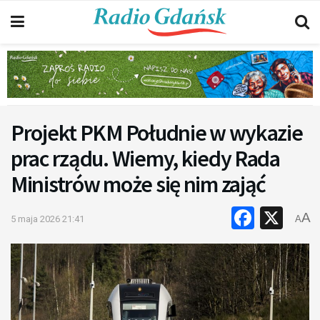
Projekt PKM Południe w wykazie
prac rządu. Wiemy, kiedy Rada
Ministrów może się nim zająć
Faceb
X
A
5 maja 2026 21:41
A