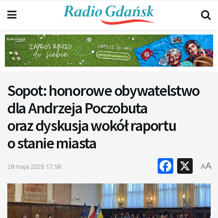
Sopot: honorowe obywatelstwo
dla Andrzeja Poczobuta
oraz dyskusja wokół raportu
o stanie miasta
Faceb
X
A
28 maja 2026 17:58
A