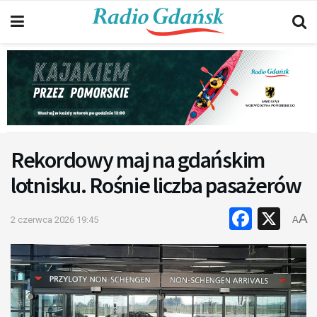
Rekordowy maj na gdańskim
lotnisku. Rośnie liczba pasażerów
Faceb
X
A
2 czerwca 2026 19:45
A