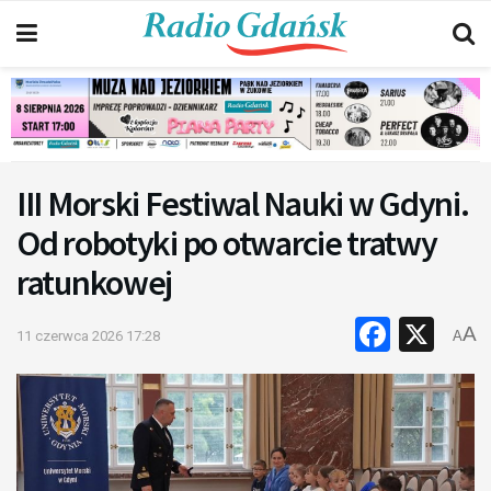
III Morski Festiwal Nauki w Gdyni.
Od robotyki po otwarcie tratwy
ratunkowej
Faceb
X
A
11 czerwca 2026 17:28
A