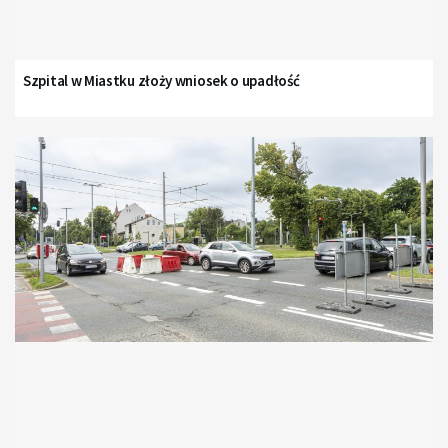
Szpital w Miastku złoży wniosek o upadłość