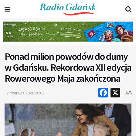
Ponad milion powodów do dumy
w Gdańsku. Rekordowa XII edycja
Rowerowego Maja zakończona
Faceb
X
A
12 czerwca 2026 20:02
A