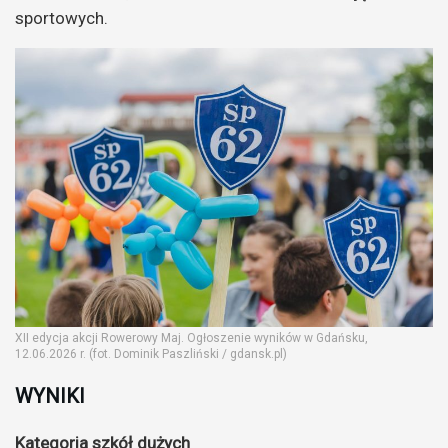
sportowych.
XII edycja akcji Rowerowy Maj. Ogłoszenie wyników w Gdańsku,
12.06.2026 r. (fot. Dominik Paszliński / gdansk.pl)
WYNIKI
Kategoria szkół dużych