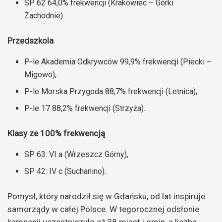
SP 62 64,0% frekwencji (Krakowiec – Górki
Zachodnie).
Przedszkola
P-le Akademia Odkrywców 99,9% frekwencji (Piecki –
Migowo),
P-le Morska Przygoda 88,7% frekwencji (Letnica),
P-le 17 88,2% frekwencji (Strzyża).
Klasy ze 100% frekwencją
SP 63: VI a (Wrzeszcz Górny),
SP 42: IV c (Suchanino).
Pomysł, który narodził się w Gdańsku, od lat inspiruje
samorządy w całej Polsce. W tegorocznej odsłonie
kampanii uczestniczyło aż 38 miast i gmin, a liczba