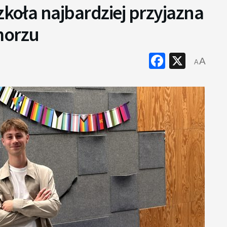
zkoła najbardziej przyjazna
morzu
Faceboo
X
A
A