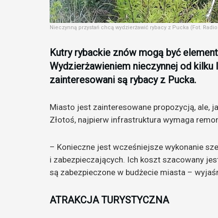
Nieczynną przystań chcą wydzierżawić rybacy z Pucka (Fot. Rad
Kutry rybackie znów mogą być element
Wydzierżawieniem nieczynnej od kilku l
zainteresowani są rybacy z Pucka.
Miasto jest zainteresowane propozycją, ale, 
Złotoś, najpierw infrastruktura wymaga remon
– Konieczne jest wcześniejsze wykonanie sz
i zabezpieczających. Ich koszt szacowany jest
są zabezpieczone w budżecie miasta – wyjaśn
ATRAKCJA TURYSTYCZNA