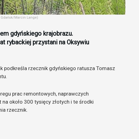
io Gdańsk/Marcin Lange)
em gdyńskiego krajobrazu.
at rybackiej przystani na Oksywiu
jak podkreśla rzecznik gdyńskiego ratusza Tomasz
tu.
eregu prac remontowych, naprawczych
 na około 300 tysięcy złotych i te środki
ia rzecznik.