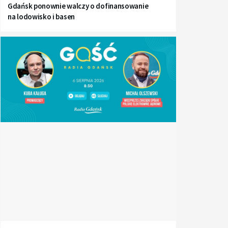
Gdańsk ponownie walczy o dofinansowanie
na lodowisko i basen