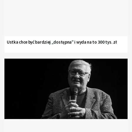
Ustka chce być bardziej „dostępna” i wyda na to 300 tys. zł