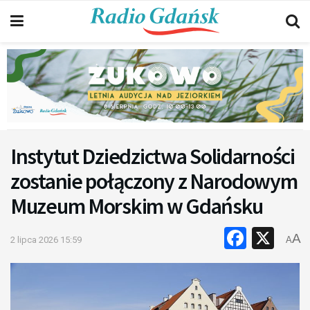
Instytut Dziedzictwa Solidarności
zostanie połączony z Narodowym
Muzeum Morskim w Gdańsku
Faceb
X
A
2 lipca 2026 15:59
A