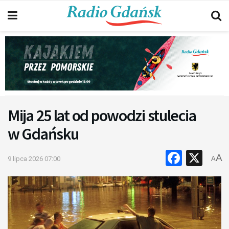
Mija 25 lat od powodzi stulecia
w Gdańsku
Faceb
X
A
9 lipca 2026 07:00
A