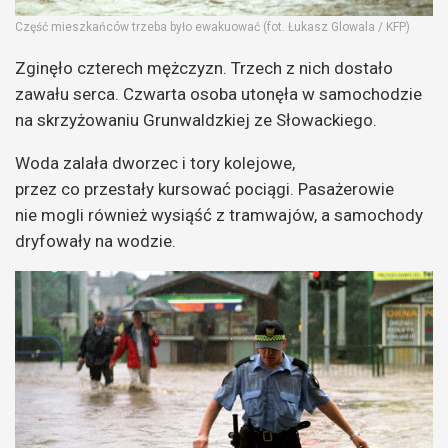
Część mieszkańców trzeba było ewakuować (fot. Łukasz Glowala / KFP)
Zginęło czterech mężczyzn. Trzech z nich dostało
zawału serca. Czwarta osoba utonęła w samochodzie
na skrzyżowaniu Grunwaldzkiej ze Słowackiego.
Woda zalała dworzec i tory kolejowe,
przez co przestały kursować pociągi. Pasażerowie
nie mogli również wysiąść z tramwajów, a samochody
dryfowały na wodzie.