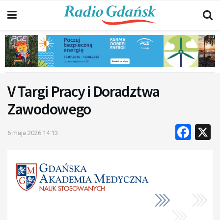
V Targi Pracy i Doradztwa
Zawodowego
Fac
6 maja 2026 14:13