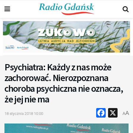
Psychiatra: Każdy z nas może
zachorować. Nierozpoznana
choroba psychiczna nie oznacza,
że jej nie ma
Faceb
X
A
18 stycznia 2018 10:00
A