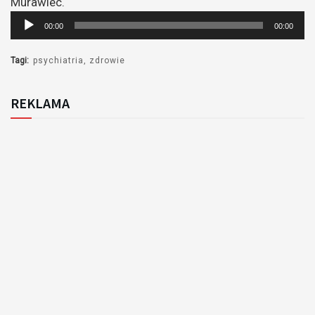
Murawiec.
Odtwarzacz
00:00
00:00
plików
dźwiękowych
Tagi:
psychiatria
zdrowie
REKLAMA