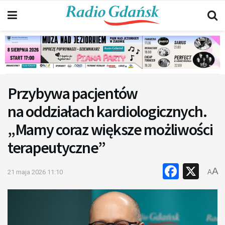
Przybywa pacjentów
na oddziałach kardiologicznych.
„Mamy coraz większe możliwości
terapeutyczne”
Faceb
X
A
21 maja 2026 11:10
A