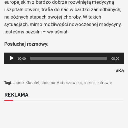
europejskim z bardzo dobrze rozwiniętą medycyną
i szpitalnictwem, trafia do nas w bardzo zaniedbanych,
na późnych etapach swojej choroby. W takich
sytuacjach, mimo możliwości nowoczesnej medycyny,
jesteśmy bezsilni – wyjaśniał.
Posłuchaj rozmowy:
Odtwarzacz
00:00
00:00
plików
aKa
dźwiękowych
Tagi:
Jacek Klaudel
Joanna Matuszewska
serce
zdrowie
REKLAMA