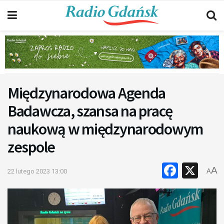
Międzynarodowa Agenda
Badawcza, szansa na pracę
naukową w międzynarodowym
zespole
Faceb
X
A
22 lutego 2023 13:00
A