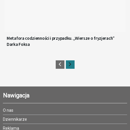
Metafora codzienności i przypadku. „Wiersze o fryzjerach”
Darka Foksa
Nawigacja
O nas
Dziennikarze
Reklama