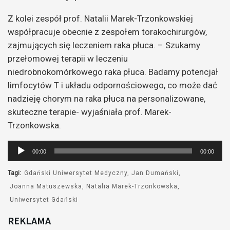
Z kolei zespół prof. Natalii Marek-Trzonkowskiej
współpracuje obecnie z zespołem torakochirurgów,
zajmujących się leczeniem raka płuca. – Szukamy
przełomowej terapii w leczeniu
niedrobnokomórkowego raka płuca. Badamy potencjał
limfocytów T i układu odpornościowego, co może dać
nadzieję chorym na raka płuca na personalizowane,
skuteczne terapie- wyjaśniała prof. Marek-
Trzonkowska.
Odtwarzacz
00:00
00:00
plików
dźwiękowych
Tagi:
Gdański Uniwersytet Medyczny
Jan Dumański
Joanna Matuszewska
Natalia Marek-Trzonkowska
Uniwersytet Gdański
REKLAMA