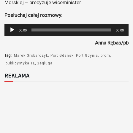
Morskiej – precyzuje wiceminister.
Posłuchaj całej rozmowy:
Odtwarzacz
00:00
00:00
plików
Anna Rębas/pb
dźwiękowych
Tagi:
Marek Gróbarczyk
Port Gdańsk
Port Gdynia
prom
publicystyka TL
żegluga
REKLAMA