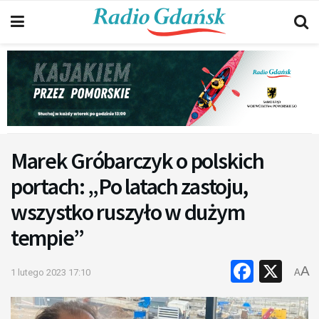
Marek Gróbarczyk o polskich
portach: „Po latach zastoju,
wszystko ruszyło w dużym
tempie”
Faceb
X
A
1 lutego 2023 17:10
A