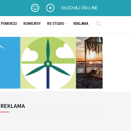
SŁUCHAJ ON-LINE
A POMORZU
KONKURSY
RG STUDIO
REKLAMA
REKLAMA