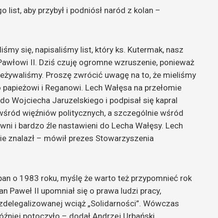
 list, aby przybył i podniósł naród z kolan –
iśmy się, napisaliśmy list, który ks. Kutermak, nasz
 Pawłowi II. Dziś czuję ogromne wzruszenie, ponieważ
eżywaliśmy. Proszę zwrócić uwagę na to, że mieliśmy
ko papieżowi i Reganowi. Lech Wałęsa na przełomie
t do Wojciecha Jaruzelskiego i podpisał się kapral
wśród więźniów politycznych, a szczególnie wśród
wni i bardzo źle nastawieni do Lecha Wałęsy. Lech
ie znalazł – mówił prezes Stowarzyszenia
pan o 1983 roku, myślę że warto też przypomnieć rok
n Paweł II upomniał się o prawa ludzi pracy,
zdelegalizowanej wciąż „Solidarności”. Wówczas
óźniej potoczyło – dodał Andrzej Urbański.