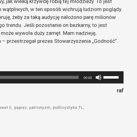
y, jak wielką krzywdę robią tej młodzieży. To jest
h wątpliwych, w ten sposób wichrują ludziom poglądy.
geruję, żeby za taką audycję nałożono parę milionów
o trendu. Jeśli pozostanie on bezkarny, to jest
je, może wywoła duży zamęt. Mam nadzieję,
ch – przestrzegał prezes Stowarzyszenia „Godność”.
Używaj
00:00
strzałek
raf
do
góry
oraz
weł II
papież
patriotyzm
publicystyka TL
do
dołu
aby