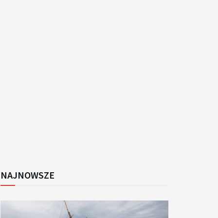
k
NAJNOWSZE