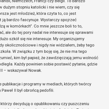
andii, Niemczech, Francji czy Belgii. To bardzo
 dużym stopniu katolicki i nie wiem, czy się
sza jest młodzież, która czyta to, co jest
net ją bardzo fascynuje. Wystarczy spojrzeć
zą w komórkach”. Co mnie jeszcze boli to to,
, ale do tej pory nadal nie interesuje się sprawami
 dużo szkół się nie interesuje. My organizujemy
y okolicznościowe i nigdy nie widziałem, żeby tego
zkoła. W związku z tym boję się, że nie ma tego
ozumieć, kim był papież, że zawdzięczają jemu wolność
iepodległa. Każdy powinien sobie postawić pytanie, gdzie
a II – wskazywał Nowak.
 publikacje i programy w mediach, których twórcy
 Paweł II był obrońcą pedofili.
, którzy decydują o opublikowaniu czy puszczeniu