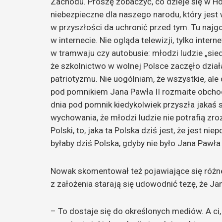
Zachodu. Proszę zobaczyć, co dzieje się w Hol
niebezpieczne dla naszego narodu, który jest w
w przyszłości da uchronić przed tym. Tu najgor
w internecie. Nie ogląda telewizji, tylko inter
w tramwaju czy autobusie: młodzi ludzie „sied
że szkolnictwo w wolnej Polsce zaczęło działać
patriotyzmu. Nie uogólniam, że wszystkie, ale
pod pomnikiem Jana Pawła II rozmaite obchod
dnia pod pomnik kiedykolwiek przyszła jakaś s
wychowania, że młodzi ludzie nie potrafią zr
Polski, to, jaka ta Polska dziś jest, że jest n
byłaby dziś Polska, gdyby nie było Jana Pawł
Nowak skomentował też pojawiające się różne
z założenia starają się udowodnić tezę, że Jan
– To dostaje się do określonych mediów. A ci