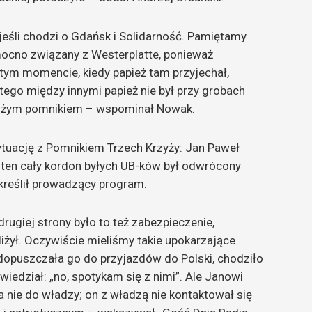
 jeśli chodzi o Gdańsk i Solidarność. Pamiętamy
 mocno związany z Westerplatte, ponieważ
 tym momencie, kiedy papież tam przyjechał,
atego między innymi papież nie był przy grobach
d dużym pomnikiem – wspominał Nowak.
tuację z Pomnikiem Trzech Krzyży: Jan Paweł
 a ten cały kordon byłych UB-ków był odwrócony
dkreślił prowadzący program.
rugiej strony było to też zabezpieczenie,
liżył. Oczywiście mieliśmy takie upokarzające
 dopuszczała go do przyjazdów do Polski, chodziło
wiedział: „no, spotykam się z nimi”. Ale Janowi
a nie do władzy; on z władzą nie kontaktował się