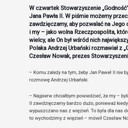
W czwartek Stowarzyszenie „Godność” 
Jana Pawła II. W piśmie możemy przecz
zawdzięczamy, aby pozwalać na Jego o
i my – jako wolna Rzeczpospolita, któr
wielcy, ale On był wśród nich największ
Polaka Andrzej Urbański rozmawiał z „
Czesław Nowak, prezes Stowarzyszeni
– Komu zależy na tym, żeby Jan Paweł II nie 
rozmowę Andrzej Urbański.
– Najpierw chciałbym powiedzieć, że my – byl
II zawdzięczamy bardzo dużo, ponieważ kiedy 
wypuszczano nas z więzień. To była dla nas do
to wychodzimy z więzień – mówił Czesław N