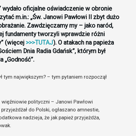
wydało oficjalne oświadczenie w obronie
ytać m.in.: „Św. Janowi Pawłowi Il zbyt dużo
brażanie. Zawdzięczamy my – jako naród,
ej fundamenty tworzyli wprawdzie różni
y” (więcej
>>>TUTAJ
). O atakach na papieża
Gościem Dnia Radia Gdańsk”, którym był
a „Godność”.
był tym największym? – tym pytaniem rozpoczął
i więźniowie polityczni – Janowi Pawłowi
przyjeżdżał do Polski, ogłaszano amnestie,
datkowa nadzieja, że jak papież przyjeżdża,
owak.