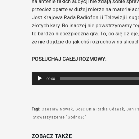
na antenie takich audycji nie zdają sobie spraw
przecież oparte w dużej mierze na materiałac
Jest Krajowa Rada Radiofonii i Telewizji i su
złotych kary. Bo inaczej nie powstrzymamy teg
to bardzo niebezpieczna gra. To, co się dzie
że nie dojdzie do jakichś rozruchów na ulica
POSŁUCHAJ CAŁEJ ROZMOWY:
Odtwarzacz
00:00
plików
dźwiękowych
Tagi:
Czesław Nowak
Gość Dnia Radia Gdańsk
Jan Pa
Stowarzyszenie "Godność"
ZOBACZ TAKŻE