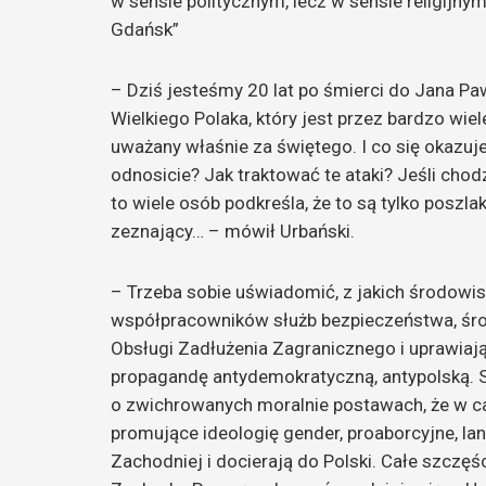
w sensie politycznym, lecz w sensie religijn
Gdańsk”
– Dziś jesteśmy 20 lat po śmierci do Jana Pa
Wielkiego Polaka, który jest przez bardzo wiel
uważany właśnie za świętego. I co się okazuj
odnosicie? Jak traktować te ataki? Jeśli chod
to wiele osób podkreśla, że to są tylko poszlak
zeznający… – mówił Urbański.
– Trzeba sobie uświadomić, z jakich środowis
współpracowników służb bezpieczeństwa, środ
Obsługi Zadłużenia Zagranicznego i uprawiają, 
propagandę antydemokratyczną, antypolską. Są
o zwichrowanych moralnie postawach, że w całe
promujące ideologię gender, proaborcyjne, la
Zachodniej i docierają do Polski. Całe szczęści