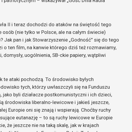
ym i patriotycznym – wskazywał „Gość Dnia Radia
wła II i teraz dochodzi do ataków na świętość tego
e osób (nie tylko w Polsce, ale na całym świecie)
e? Jak pan i jak Stowarzyszenie „Godność” się do tego
zi o ten film, na kanwie którego dziś też rozmawiamy,
i, domysły, uogólnienia, SB-ckie papiery, wątpliwi
k te ataki pochodzą. To środowisko byłych
owisko tych, którzy uwłaszczyli się na Funduszu
jako byli działacze postkomunistyczni i ich dzieci,
 środowiska liberalno-lewicowe i jakieś jeszcze,
j Europie oni się znają i wspierają. Choćby ruchy
nsujące eutanazję – to są ruchy lewicowe w Europie
e, że jeszcze nie na taką skalę, jak w krajach