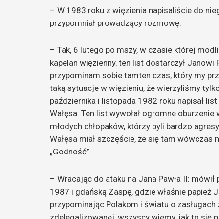
– W 1983 roku z więzienia napisaliście do niego
przypomniał prowadzący rozmowę.
– Tak, 6 lutego po mszy, w czasie której modlil
kapelan więzienny, ten list dostarczył Janowi
przypominam sobie tamten czas, który my prz
taką sytuacje w więzieniu, że wierzyliśmy tyl
października i listopada 1982 roku napisał lis
Wałęsa. Ten list wywołał ogromne oburzenie 
młodych chłopaków, którzy byli bardzo agresy
Wałęsa miał szczęście, że się tam wówczas n
„Godność”.
– Wracając do ataku na Jana Pawła II: mówił 
1987 i gdańską Zaspę, gdzie właśnie papież Ja
przypominając Polakom i światu o zasługach 
zdelegalizowanej, wszyscy wiemy, jak to się p