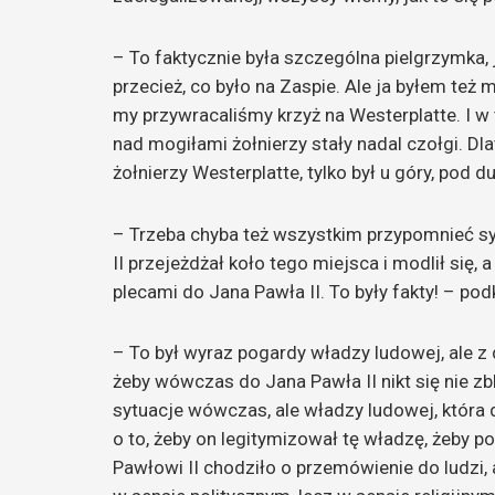
– To faktycznie była szczególna pielgrzymka,
przecież, co było na Zaspie. Ale ja byłem też
my przywracaliśmy krzyż na Westerplatte. I w
nad mogiłami żołnierzy stały nadal czołgi. Dl
żołnierzy Westerplatte, tylko był u góry, po
– Trzeba chyba też wszystkim przypomnieć sy
II przejeżdżał koło tego miejsca i modlił się,
plecami do Jana Pawła II. To były fakty! – po
– To był wyraz pogardy władzy ludowej, ale z d
żeby wówczas do Jana Pawła II nikt się nie zb
sytuacje wówczas, ale władzy ludowej, która
o to, żeby on legitymizował tę władzę, żeby po
Pawłowi II chodziło o przemówienie do ludzi, 