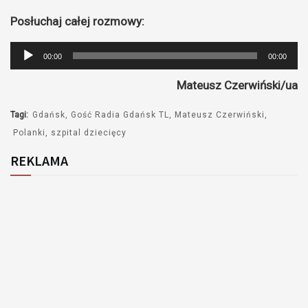
Posłuchaj całej rozmowy:
Odtwarzacz
00:00
00:00
plików
Mateusz Czerwiński/ua
dźwiękowych
Tagi:
Gdańsk
Gość Radia Gdańsk TL
Mateusz Czerwiński
Polanki
szpital dziecięcy
REKLAMA