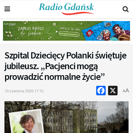
Szpital Dziecięcy Polanki świętuje
jubileusz. „Pacjenci mogą
prowadzić normalne życie”
Faceb
X
A
10 czerwca 2026 17:10
A