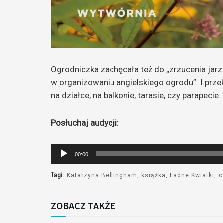
Ogrodniczka zachęcała też do „zrzucenia jarz
w organizowaniu angielskiego ogrodu”. I prze
na działce, na balkonie, tarasie, czy parapecie.
Posłuchaj audycji:
Odtwarzacz
00:00
plików
dźwiękowych
Tagi:
Katarzyna Bellingham
książka
Ładne Kwiatki
o
ZOBACZ TAKŻE