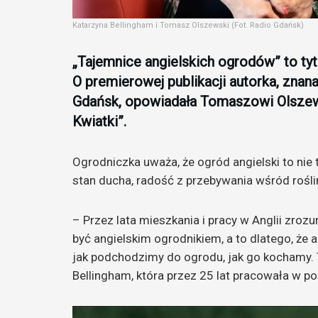
Katarzyna Bellingham i Tomasz Olszewski (Fot. Radio Gdańsk)
„Tajemnice angielskich ogrodów” to tytu
O premierowej publikacji autorka, zna
Gdańsk, opowiadała Tomaszowi Olszew
Kwiatki”.
Ogrodniczka uważa, że ogród angielski to nie
stan ducha, radość z przebywania wśród roślin
– Przez lata mieszkania i pracy w Anglii zroz
być angielskim ogrodnikiem, a to dlatego, że an
jak podchodzimy do ogrodu, jak go kochamy. 
Bellingham, która przez 25 lat pracowała w po