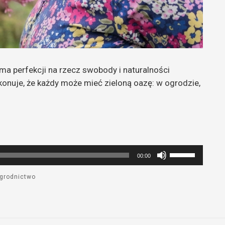
ma perfekcji na rzecz swobody i naturalności
konuje, że każdy może mieć zieloną oazę: w ogrodzie,
Używaj
00:00
strzałek
do
grodnictwo
góry
oraz
do