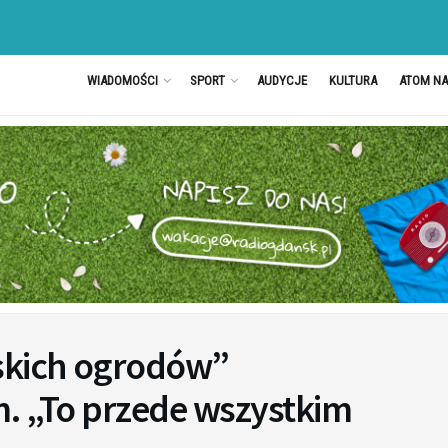
WIADOMOŚCI
SPORT
AUDYCJE
KULTURA
ATOM N
skich ogrodów”
m. „To przede wszystkim