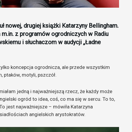
ł nowej, drugiej książki Katarzyny Bellingham.
na m.in. z programów ogrodniczych w Radiu
skiemu i słuchaczom w audycji „Ładne
 tylko koncepcja ogrodnicza, ale przede wszystkim
, ptaków, motyli, pszczół.
umiałam jedną i najważniejszą rzecz, że każdy może
gielski ogród to idea, coś, co ma się w sercu. To to,
To jest najważniejsze – mówiła Katarzyna
siadłościach angielskich arystokratów.