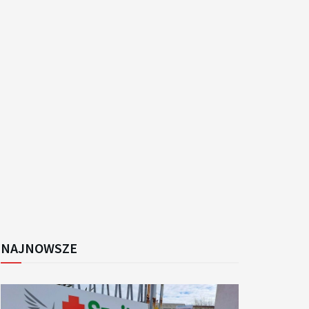
k
NAJNOWSZE