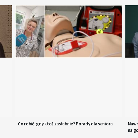
dołu
aby
zwiększyć
lub
zmniejszyć
głośność.
Co robić, gdy ktoś zasłabnie? Porady dla seniora
Nawr
na g