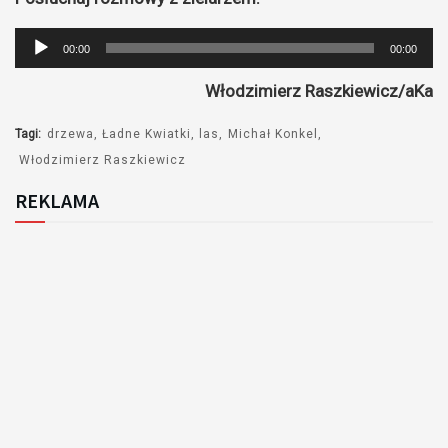
Odtwarzacz
00:00
00:00
plików
Włodzimierz Raszkiewicz/aKa
dźwiękowych
Tagi:
drzewa
Ładne Kwiatki
las
Michał Konkel
Włodzimierz Raszkiewicz
REKLAMA