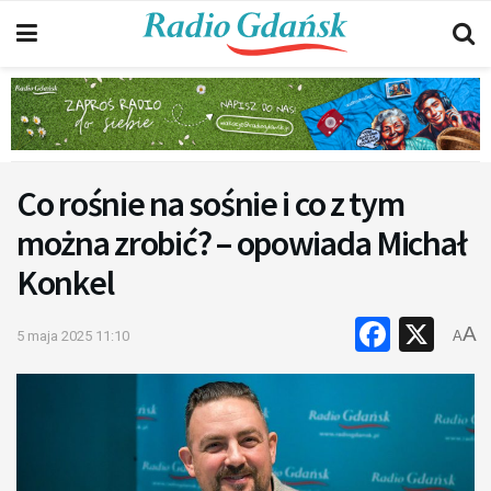
Co rośnie na sośnie i co z tym
można zrobić? – opowiada Michał
Konkel
Faceb
X
A
5 maja 2025 11:10
A