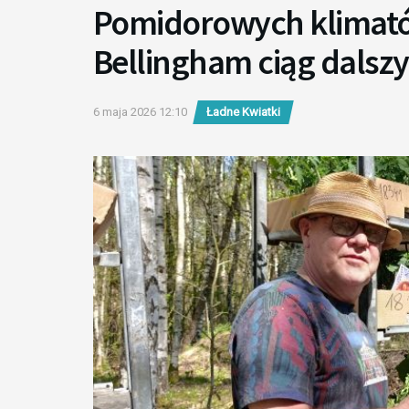
Pomidorowych klimató
Bellingham ciąg dalsz
6 maja 2026 12:10
Ładne Kwiatki