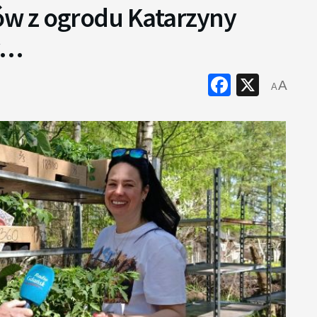
w z ogrodu Katarzyny
y…
Faceboo
X
A
A