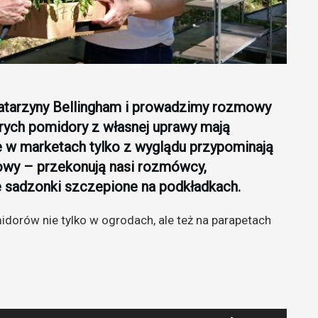
atarzyny Bellingham i prowadzimy rozmowy
rych pomidory z własnej uprawy mają
 w marketach tylko z wyglądu przypominają
owy – przekonują nasi rozmówcy,
e sadzonki szczepione na podkładkach.
dorów nie tylko w ogrodach, ale też na parapetach
Używaj