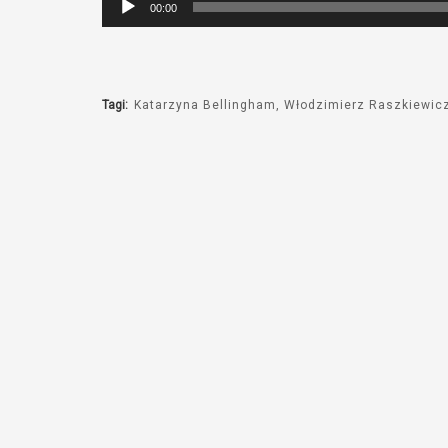
00:00
plików
dźwiękowych
Tagi:
Katarzyna Bellingham
Włodzimierz Raszkiewic