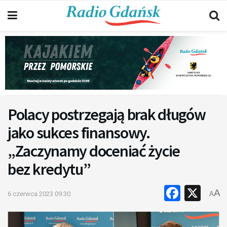
Polacy postrzegają brak długów
jako sukces finansowy.
„Zaczynamy doceniać życie
bez kredytu”
Faceb
X
A
6 czerwca 2023 09:30
A