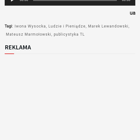
plików
ua
dźwiękowych
Tagi:
Iwona Wysocka
Ludzie i Pieniądze
Marek Lewandowski
Mateusz Marmołowski
publicystyka TL
REKLAMA