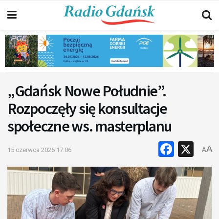
„Gdańsk Nowe Południe”.
Rozpoczęły się konsultacje
społeczne ws. masterplanu
Faceb
X
A
15 czerwca 2026 17:06
A