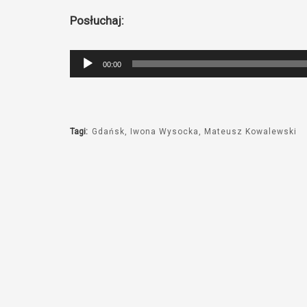
Posłuchaj:
Odtwarzacz
00:00
plików
dźwiękowych
Tagi:
Gdańsk
Iwona Wysocka
Mateusz Kowalewski