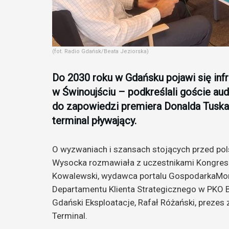
(fot. Radio Gdańsk/Beata Jeziorska)
Do 2030 roku w Gdańsku pojawi się infr
w Świnoujściu – podkreślali goście audy
do zapowiedzi premiera Donalda Tuska
terminal pływający.
O wyzwaniach i szansach stojących przed pols
Wysocka rozmawiała z uczestnikami Kongresu 
Kowalewski, wydawca portalu GospodarkaMorska
Departamentu Klienta Strategicznego w PKO B
Gdański Eksploatacje, Rafał Różański, prezes 
Terminal.