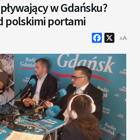
 pływający w Gdańsku?
d polskimi portami
Faceboo
X
A
A