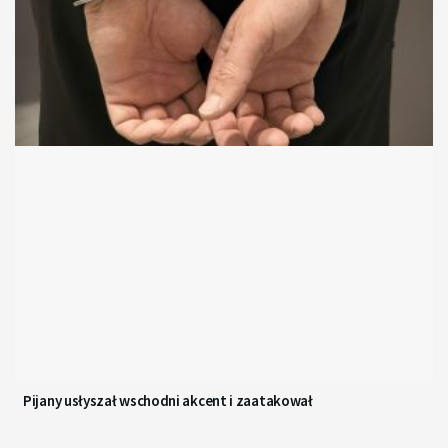
Pijany usłyszał wschodni akcent i zaatakował