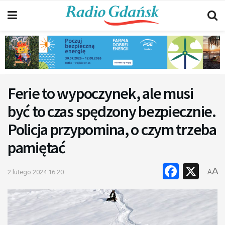
Ferie to wypoczynek, ale musi
być to czas spędzony bezpiecznie.
Policja przypomina, o czym trzeba
pamiętać
Faceb
X
A
2 lutego 2024 16:20
A