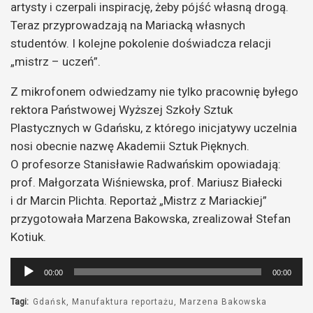
artysty i czerpali inspirację, żeby pójść własną drogą.
Teraz przyprowadzają na Mariacką własnych
studentów. I kolejne pokolenie doświadcza relacji
„mistrz – uczeń”.
Z mikrofonem odwiedzamy nie tylko pracownię byłego
rektora Państwowej Wyższej Szkoły Sztuk
Plastycznych w Gdańsku, z którego inicjatywy uczelnia
nosi obecnie nazwę Akademii Sztuk Pięknych.
O profesorze Stanisławie Radwańskim opowiadają:
prof. Małgorzata Wiśniewska, prof. Mariusz Białecki
i dr Marcin Plichta. Reportaż „Mistrz z Mariackiej”
przygotowała Marzena Bakowska, zrealizował Stefan
Kotiuk.
Odtwarzacz
00:00
00:00
plików
dźwiękowych
Tagi:
Gdańsk
Manufaktura reportażu
Marzena Bakowska