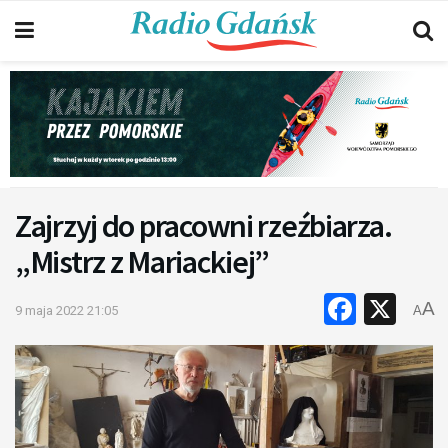
Zajrzyj do pracowni rzeźbiarza.
„Mistrz z Mariackiej”
Faceb
X
A
9 maja 2022 21:05
A