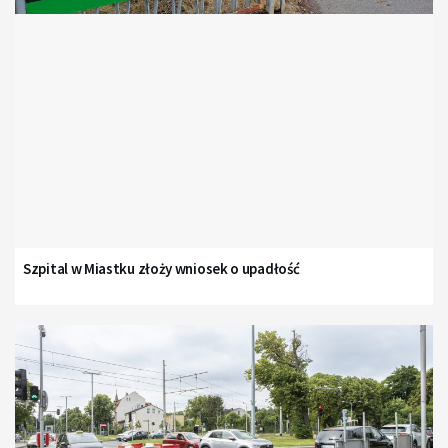
Szpital w Miastku złoży wniosek o upadłość