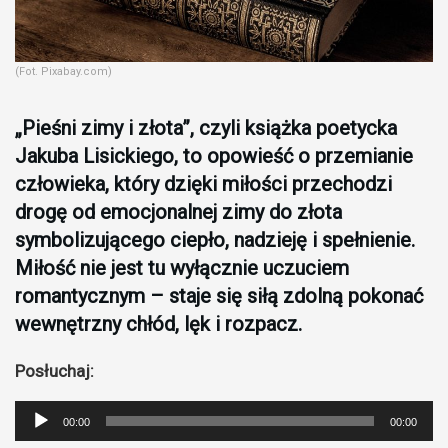
(Fot. Pixabay.com)
„Pieśni zimy i złota”, czyli książka poetycka
Jakuba Lisickiego, to opowieść o przemianie
człowieka, który dzięki miłości przechodzi
drogę od emocjonalnej zimy do złota
symbolizującego ciepło, nadzieję i spełnienie.
Miłość nie jest tu wyłącznie uczuciem
romantycznym – staje się siłą zdolną pokonać
wewnętrzny chłód, lęk i rozpacz.
Posłuchaj:
Odtwarzacz
00:00
00:00
plików