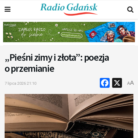
„Pieśni zimy i złota”: poezja
o przemianie
Faceb
X
A
7 lipca 2026 21:10
A