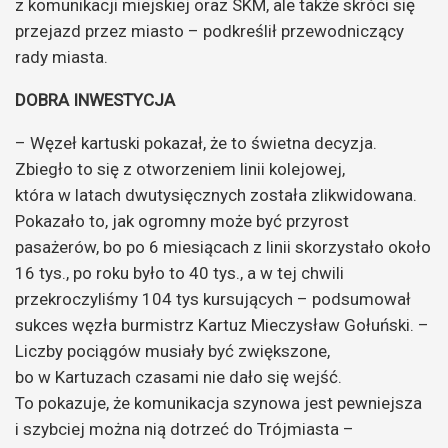
z komunikacji miejskiej oraz SKM, ale także skróci się
przejazd przez miasto – podkreślił przewodniczący
rady miasta.
DOBRA INWESTYCJA
– Węzeł kartuski pokazał, że to świetna decyzja.
Zbiegło to się z otworzeniem linii kolejowej,
która w latach dwutysięcznych została zlikwidowana.
Pokazało to, jak ogromny może być przyrost
pasażerów, bo po 6 miesiącach z linii skorzystało około
16 tys., po roku było to 40 tys., a w tej chwili
przekroczyliśmy 104 tys kursujących – podsumował
sukces węzła burmistrz Kartuz Mieczysław Gołuński. –
Liczby pociągów musiały być zwiększone,
bo w Kartuzach czasami nie dało się wejść.
To pokazuje, że komunikacja szynowa jest pewniejsza
i szybciej można nią dotrzeć do Trójmiasta –