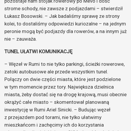
pozostaje nam stojak rowerowy po Mevo i dość
strome schody, nie zawsze z podjazdami – stwierdził
Łukasz Bosowski. – Jak badaliśmy sprawę ze strony
kolei, to dostaliśmy odpowiedzi kuriozalne – na jednym
peronie mogą być podjazdy dla rowerów, a na innym już
nie – zauważa.
TUNEL UŁATWI KOMUNIKACJĘ
– Węzeł w Rumi to nie tylko parkingi, ścieżki rowerowe,
zatoki autobusowe ale przede wszystkim tunel.
Połączy on dwie części miasta, które jest podzielone
w tym momencie przez tory. Największa dzielnica
miasta, żeby dostać się na drogę krajową, musi obecnie
okrążyć całe miasto – skomentował planowaną
inwestycję w Rumi Ariel Sinicki. – Budując węzeł
z przejazdem pod torami, nie tylko ułatwimy
mieszkańcom i zachęcimy ich do korzystania