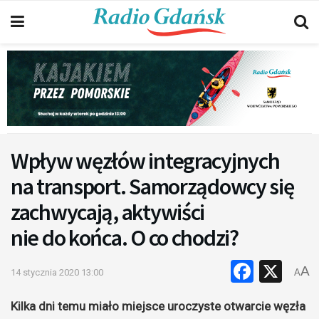
Wpływ węzłów integracyjnych
na transport. Samorządowcy się
zachwycają, aktywiści
nie do końca. O co chodzi?
Faceb
X
A
14 stycznia 2020 13:00
A
Kilka dni temu miało miejsce uroczyste otwarcie węzła