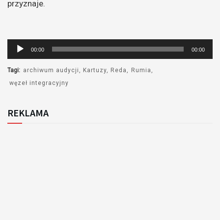
przyznaje.
Odtwarzacz
00:00
00:00
plików
dźwiękowych
Tagi:
archiwum audycji
Kartuzy
Reda
Rumia
węzeł integracyjny
REKLAMA