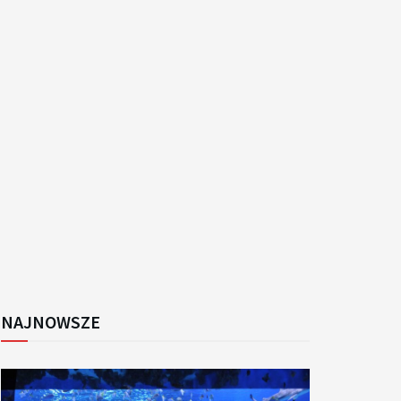
k
NAJNOWSZE