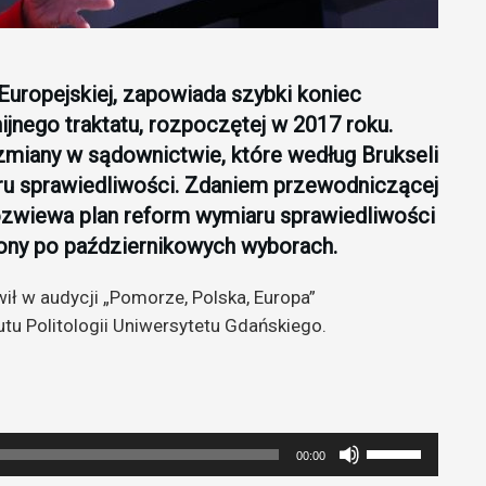
Europejskiej, zapowiada szybki koniec
ijnego traktatu, rozpoczętej w 2017 roku.
zmiany w sądownictwie, które według Brukseli
ru sprawiedliwości. Zdaniem przewodniczącej
rozwiewa plan reform wymiaru sprawiedliwości
ony po październikowych wyborach.
ił w audycji „Pomorze, Polska, Europa”
utu Politologii Uniwersytetu Gdańskiego.
Używaj
00:00
strzałek