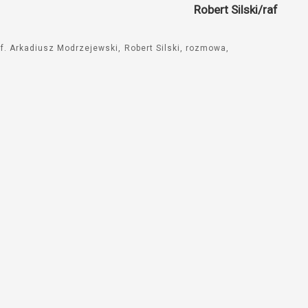
Robert Silski/raf
do
góry
oraz
of. Arkadiusz Modrzejewski
Robert Silski
rozmowa
do
dołu
aby
zwiększyć
lub
zmniejszyć
głośność.