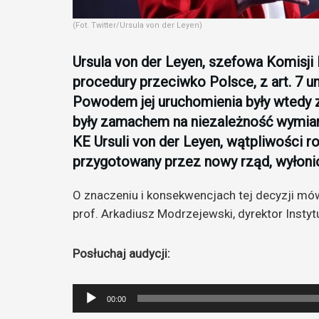
(Fot. Twitter/Ursula von der Leyen)
Ursula von der Leyen, szefowa Komisji 
procedury przeciwko Polsce, z art. 7 un
Powodem jej uruchomienia były wtedy 
były zamachem na niezależność wymia
KE Ursuli von der Leyen, wątpliwości 
przygotowany przez nowy rząd, wyłoni
O znaczeniu i konsekwencjach tej decyzji mów
prof. Arkadiusz Modrzejewski, dyrektor Instyt
Posłuchaj audycji:
Odtwarzacz
00:00
plików