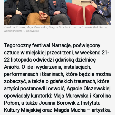
Karolina Połom, Maja Murawska, Magda Mucha i Joanna Borowik (fot. Radio
Gdańsk/Agata Olszewska)
Tegoroczny festiwal Narracje, poświęcony
sztuce w miejskiej przestrzeni, w weekend 21-
22 listopada odwiedzi gdańską dzielnicę
Aniołki. O idei wydarzenia, instalacjach,
performansach i tkaninach, które będzie można
zobaczyć, a także o gdańskich traumach, które
artyści postanowili oswoić, Agacie Olszewskiej
opowiadały kuratorki: Maja Murawska i Karolina
Połom, a także Joanna Borowik z Instytutu
Kultury Miejskiej oraz Magda Mucha – artystka,