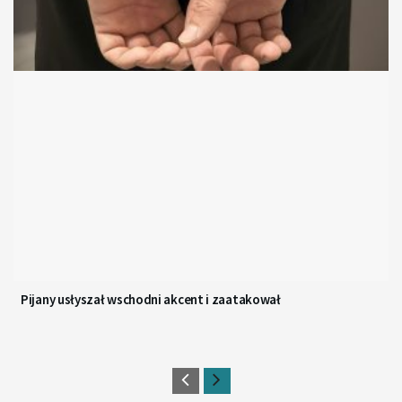
Pijany usłyszał wschodni akcent i zaatakował