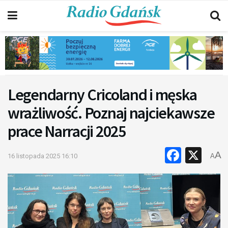
Legendarny Cricoland i męska
wrażliwość. Poznaj najciekawsze
prace Narracji 2025
Faceb
X
A
16 listopada 2025 16:10
A