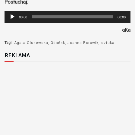
Posłuchaj:
Odtwarzacz
00:00
00:00
plików
aKa
dźwiękowych
Tagi:
Agata Olszewska
Gdańsk
Joanna Borowik
sztuka
REKLAMA