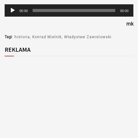
Odtwarzacz
00:00
00:00
plików
mk
dźwiękowych
Tagi:
historia
Konrad Mielnik
Władysław Zawistowski
REKLAMA