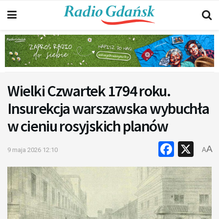
Wielki Czwartek 1794 roku.
Insurekcja warszawska wybuchła
w cieniu rosyjskich planów
Faceb
X
A
9 maja 2026 12:10
A