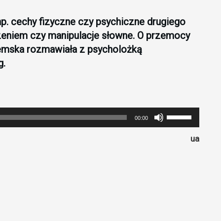
np. cechy fizyczne czy psychiczne drugiego
czeniem czy manipulacje słowne. O przemocy
Demska rozmawiała z psycholożką
g.
Używaj
00:00
strzałek
ua
do
góry
oraz
do
dołu
aby
zwiększyć