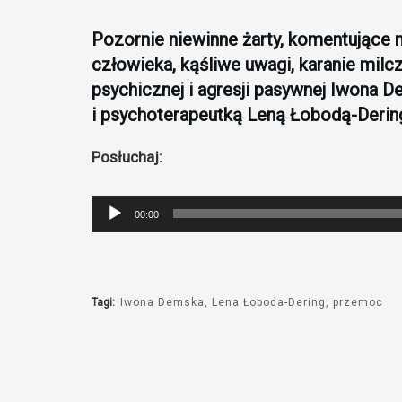
Pozornie niewinne żarty, komentujące 
człowieka, kąśliwe uwagi, karanie mil
psychicznej i agresji pasywnej Iwona 
i psychoterapeutką Leną Łobodą-Derin
Posłuchaj:
Odtwarzacz
00:00
plików
dźwiękowych
Tagi:
Iwona Demska
Lena Łoboda-Dering
przemoc