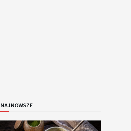
k
NAJNOWSZE