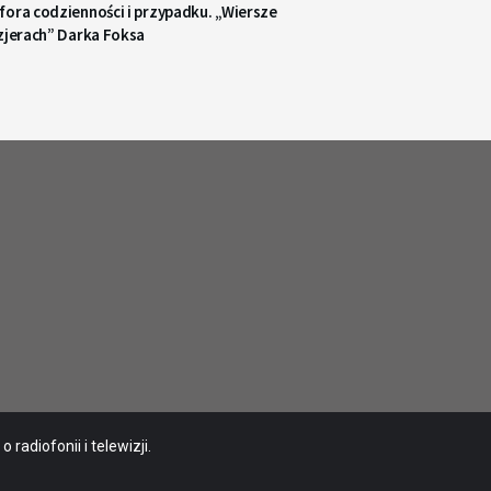
ora codzienności i przypadku. „Wiersze
zjerach” Darka Foksa
radiofonii i telewizji.