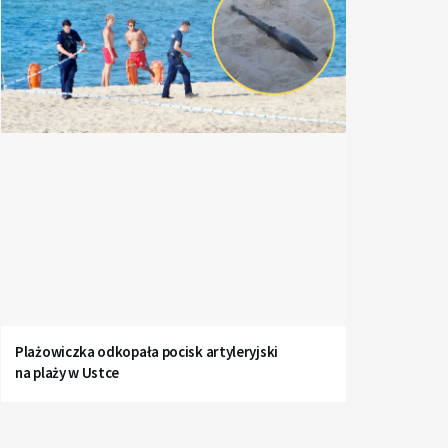
Plażowiczka odkopała pocisk artyleryjski
na plaży w Ustce