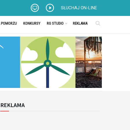
SŁUCHAJ ON-LINE
A POMORZU
KONKURSY
RG STUDIO
REKLAMA
REKLAMA