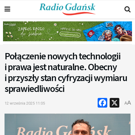
Połączenie nowych technologii
i prawa jest naturalne. Obecny
i przyszły stan cyfryzacji wymiaru
sprawiedliwości
Faceb
X
A
12 września 2025 11:05
A