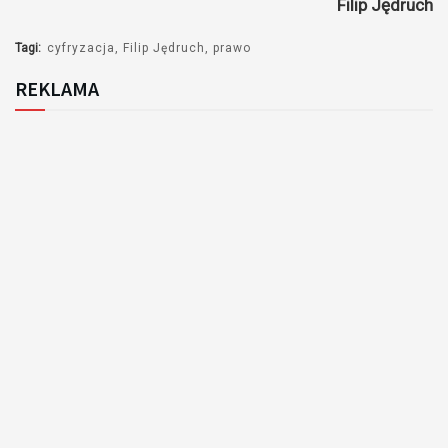
Filip Jędruch
dźwiękowych
Tagi:
cyfryzacja
Filip Jędruch
prawo
REKLAMA