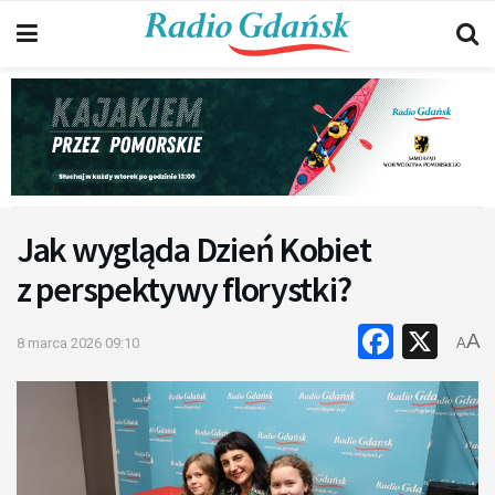
Jak wygląda Dzień Kobiet
z perspektywy florystki?
Faceb
X
A
8 marca 2026 09:10
A