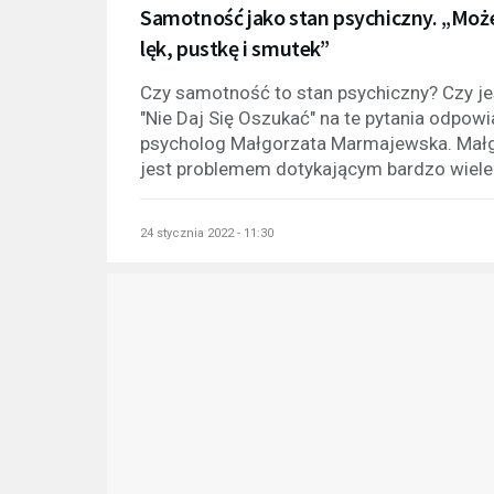
Samotność jako stan psychiczny. „Może
lęk, pustkę i smutek”
Czy samotność to stan psychiczny? Czy j
"Nie Daj Się Oszukać" na te pytania odp
psycholog Małgorzata Marmajewska. Małg
jest problemem dotykającym bardzo wiele 
24 stycznia 2022 - 11:30