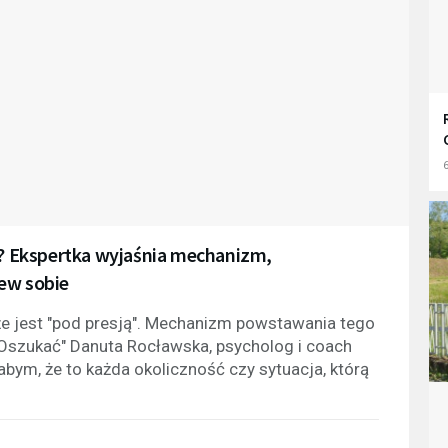
6
my? Ekspertka wyjaśnia mechanizm,
ew sobie
że jest "pod presją". Mechanizm powstawania tego
ę Oszukać" Danuta Rocławska, psycholog i coach
abym, że to każda okoliczność czy sytuacja, którą