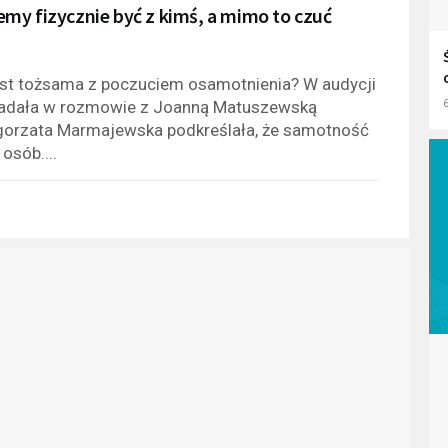
my fizycznie być z kimś, a mimo to czuć
est tożsama z poczuciem osamotnienia? W audycji
owiadała w rozmowie z Joanną Matuszewską
6
orzata Marmajewska podkreślała, że samotność
osób....