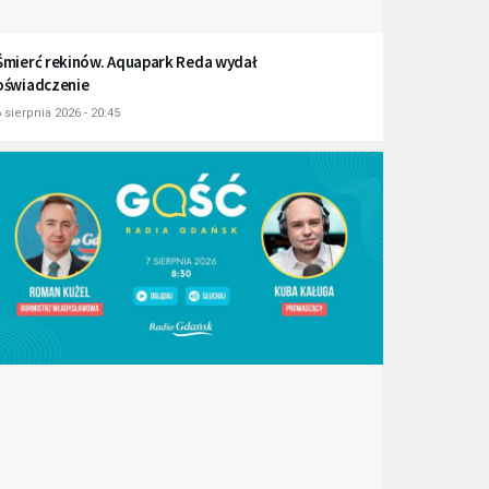
Śmierć rekinów. Aquapark Reda wydał
oświadczenie
 sierpnia 2026 - 20:45