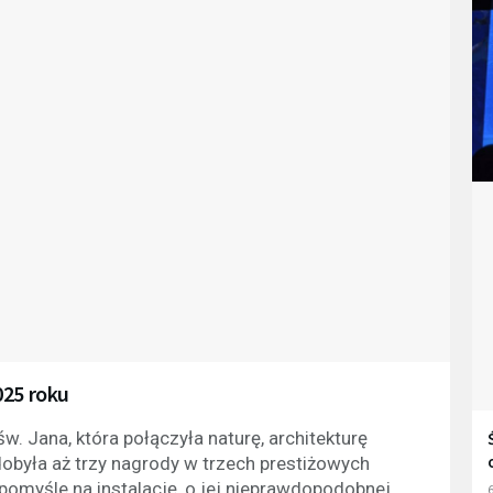
025 roku
. Jana, która połączyła naturę, architekturę
obyła aż trzy nagrody w trzech prestiżowych
 pomyśle na instalację, o jej nieprawdopodobnej
6