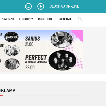
SŁUCHAJ ON-LINE
A POMORZU
KONKURSY
RG STUDIO
REKLAMA
EKLAMA