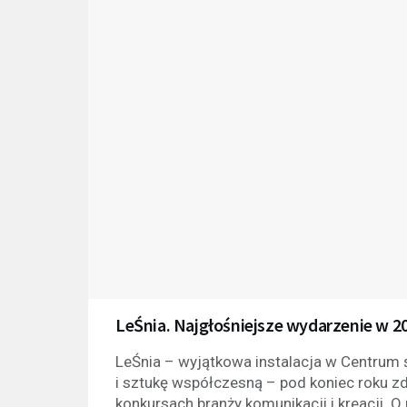
LeŚnia. Najgłośniejsze wydarzenie w 2
LeŚnia – wyjątkowa instalacja w Centrum św
i sztukę współczesną – pod koniec roku zd
konkursach branży komunikacji i kreacji. O