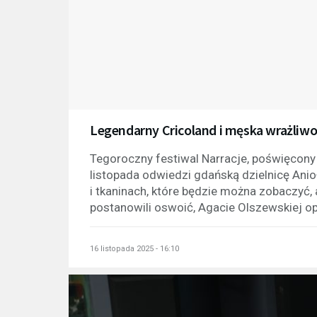
Legendarny Cricoland i męska wrażliwoś
Tegoroczny festiwal Narracje, poświęcony
listopada odwiedzi gdańską dzielnicę Anioł
i tkaninach, które będzie można zobaczyć, 
postanowili oswoić, Agacie Olszewskiej opo
16 listopada 2025 - 16:10