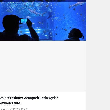
Śmierć rekinów. Aquapark Reda wydał
oświadczenie
 sierpnia 2026 - 20:45