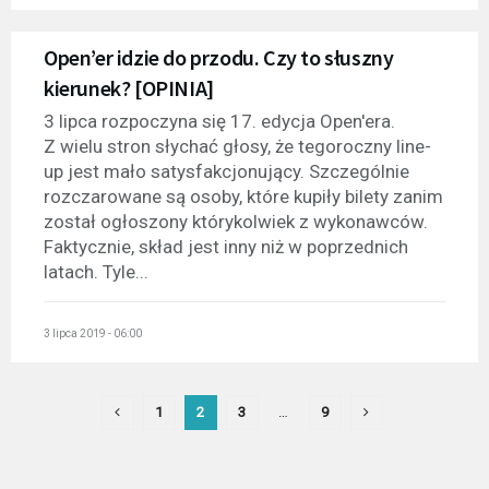
Open’er idzie do przodu. Czy to słuszny
kierunek? [OPINIA]
3 lipca rozpoczyna się 17. edycja Open'era.
Z wielu stron słychać głosy, że tegoroczny line-
up jest mało satysfakcjonujący. Szczególnie
rozczarowane są osoby, które kupiły bilety zanim
został ogłoszony którykolwiek z wykonawców.
Faktycznie, skład jest inny niż w poprzednich
latach. Tyle...
3 lipca 2019 - 06:00
1
2
3
…
9