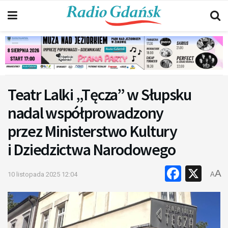
Teatr Lalki „Tęcza” w Słupsku
nadal współprowadzony
przez Ministerstwo Kultury
i Dziedzictwa Narodowego
Faceb
X
A
10 listopada 2025 12:04
A