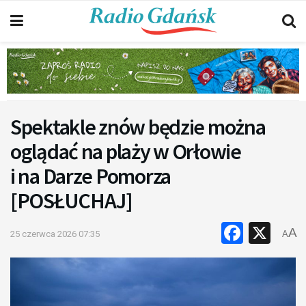
Spektakle znów będzie można
oglądać na plaży w Orłowie
i na Darze Pomorza
[POSŁUCHAJ]
Faceb
X
A
25 czerwca 2026 07:35
A