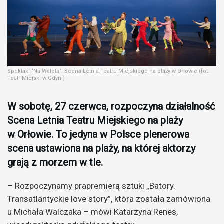
Spektakl "Na Waleta". Scena Letnia Teatru Miejskiego na plaży w Orłowie (fot.
Teatr Miejski w Gdyni)
W sobotę, 27 czerwca, rozpoczyna działalność
Scena Letnia Teatru Miejskiego na plaży
w Orłowie. To jedyna w Polsce plenerowa
scena ustawiona na plaży, na której aktorzy
grają z morzem w tle.
– Rozpoczynamy prapremierą sztuki „Batory.
Transatlantyckie love story”, która została zamówiona
u Michała Walczaka – mówi Katarzyna Renes,