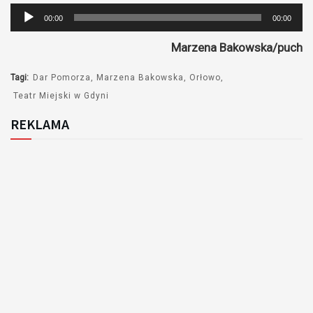
Odtwarzacz
00:00
00:00
plików
Marzena Bakowska/puch
dźwiękowych
Tagi:
Dar Pomorza
Marzena Bakowska
Orłowo
Teatr Miejski w Gdyni
REKLAMA