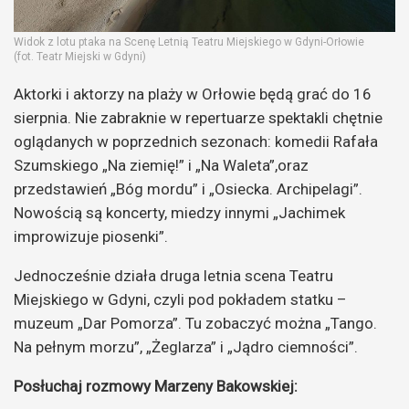
Widok z lotu ptaka na Scenę Letnią Teatru Miejskiego w Gdyni-Orłowie
(fot. Teatr Miejski w Gdyni)
Aktorki i aktorzy na plaży w Orłowie będą grać do 16
sierpnia. Nie zabraknie w repertuarze spektakli chętnie
oglądanych w poprzednich sezonach: komedii Rafała
Szumskiego „Na ziemię!” i „Na Waleta”,oraz
przedstawień „Bóg mordu” i „Osiecka. Archipelagi”.
Nowością są koncerty, miedzy innymi „Jachimek
improwizuje piosenki”.
Jednocześnie działa druga letnia scena Teatru
Miejskiego w Gdyni, czyli pod pokładem statku –
muzeum „Dar Pomorza”. Tu zobaczyć można „Tango.
Na pełnym morzu”, „Żeglarza” i „Jądro ciemności”.
Posłuchaj rozmowy Marzeny Bakowskiej: