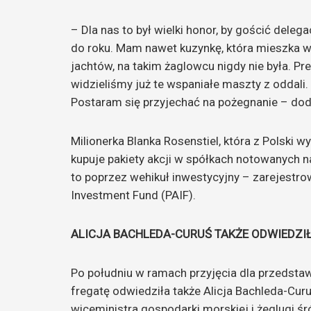
– Dla nas to był wielki honor, by gościć dele
do roku. Mam nawet kuzynkę, która mieszka w
jachtów, na takim żaglowcu nigdy nie była. Pr
widzieliśmy już te wspaniałe maszty z oddali
Postaram się przyjechać na pożegnanie – dod
Milionerka Blanka Rosenstiel, która z Polski
kupuje pakiety akcji w spółkach notowanych n
to poprzez wehikuł inwestycyjny – zarejestr
Investment Fund (PAIF).
ALICJA BACHLEDA-CURUŚ TAKŻE ODWIEDZI
Po południu w ramach przyjęcia dla przedstawi
fregatę odwiedziła także Alicja Bachleda-Curu
wiceministra gospodarki morskiej i żeglugi ś