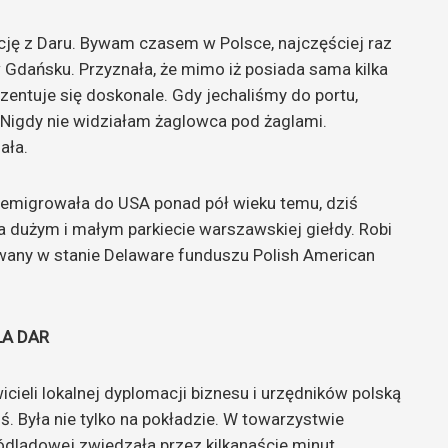
gację z Daru. Bywam czasem w Polsce, najczęściej raz
 Gdańsku. Przyznała, że mimo iż posiada sama kilka
ezentuje się doskonale. Gdy jechaliśmy do portu,
. Nigdy nie widziałam żaglowca pod żaglami.
ała.
 wyemigrowała do USA ponad pół wieku temu, dziś
a dużym i małym parkiecie warszawskiej giełdy. Robi
owany w stanie Delaware funduszu Polish American
ŁA DAR
cieli lokalnej dyplomacji biznesu i urzędników polską
ś. Była nie tylko na pokładzie. W towarzystwie
ródlądowej zwiedzała przez kilkanaście minut