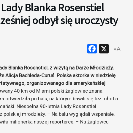
i Lady Blanka Rosenstiel
ześniej odbył się uroczysty
Faceboo
X
A
A
ady Blanka Rosenstiel, z wizytą na Darze Młodzieży,
e Alicja Bachleda-Curuś. Polska aktorka w niedzielę
ytatywnego, organizowanego dla amerykańskiej
any 40 km od Miami polski żaglowiec znana
a odwiedziła po balu, na którym bawili się też młodzi
mański. Niespełna 90-letnia Lady Rosenstiel
z polskiej młodzieży. – Na balu wyglądali wspaniale.
wiła milionerka naszej reporterce. – Na żaglowcu