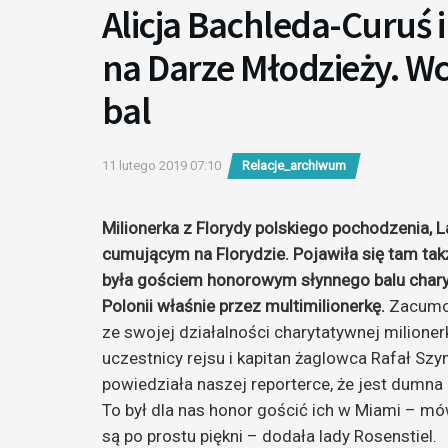
Alicja Bachleda-Curuś 
na Darze Młodzieży. Wc
bal
11 lutego 2019 07:10
Relacje_archiwum
Milionerka z Florydy polskiego pochodzenia, L
cumującym na Florydzie. Pojawiła się tam takż
była gościem honorowym słynnego balu char
Polonii właśnie przez multimilionerkę.
Zacumow
ze swojej działalności charytatywnej milionerk
uczestnicy rejsu i kapitan żaglowca Rafał Szy
powiedziała naszej reporterce, że jest dumna 
To był dla nas honor gościć ich w Miami – mó
są po prostu piękni – dodała lady Rosenstiel.