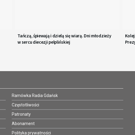
Tańczą, śpiewają i dzielą się wiarą. Dni młodzieży
Kolej
w sercu diecezji pelplińskiej
Prez
spra
Ramówka Radia Gdańsk
Częstotliwości
Patronaty
Abonament
Polityka prywatności