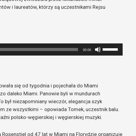
tów i laureatów, którzy są uczestnikami Rejsu
Używaj
00:00
strzałek
do
góry
oraz
owała się od tygodnia i pojechała do Miami
do
dzo daleko Miami. Panowie byli w mundurach
dołu
To był niezapomniany wieczór, elegancja szyk
aby
em ze wszystkimi – opowiada Tomek, uczestnik balu.
zwiększyć
źni polsko-węgierskiej i węgierskiej muzyki.
lub
zmniejszyć
głośność.
Rosenstiel od 47 lat w Miami na Florydzie organizuje