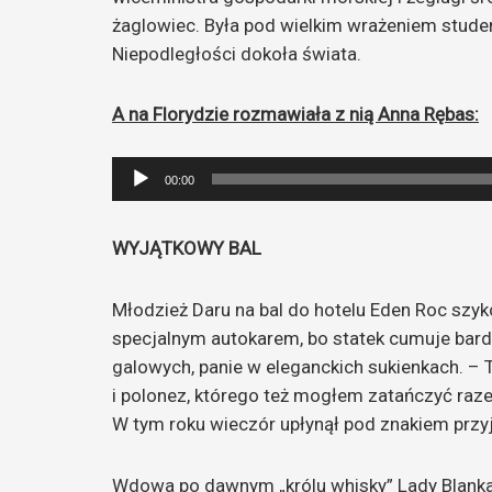
żaglowiec. Była pod wielkim wrażeniem studen
Niepodległości dokoła świata.
A na Florydzie rozmawiała z nią Anna Rębas:
Odtwarzacz
00:00
plików
dźwiękowych
WYJĄTKOWY BAL
Młodzież Daru na bal do hotelu Eden Roc szyk
specjalnym autokarem, bo statek cumuje bar
galowych, panie w eleganckich sukienkach. – 
i polonez, którego też mogłem zatańczyć raz
W tym roku wieczór upłynął pod znakiem przyja
Wdowa po dawnym „królu whisky” Lady Blanka 