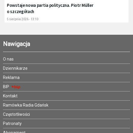
Powstaje nowa partia polityczna. Piotr Müller
o szczegółach
5 sierpnia 2026 - 13:10
Nawigacja
O nas
Dziennikarze
Reklama
BIP
Kontakt
Ramówka Radia Gdańsk
Częstotliwości
Patronaty
Abonament