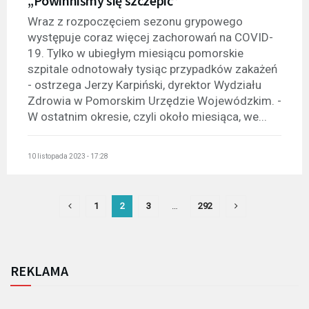
„Powinniśmy się szczepić”
Wraz z rozpoczęciem sezonu grypowego
występuje coraz więcej zachorowań na COVID-
19. Tylko w ubiegłym miesiącu pomorskie
szpitale odnotowały tysiąc przypadków zakażeń
- ostrzega Jerzy Karpiński, dyrektor Wydziału
Zdrowia w Pomorskim Urzędzie Wojewódzkim. -
W ostatnim okresie, czyli około miesiąca, we...
10 listopada 2023 - 17:28
1
2
3
…
292
REKLAMA