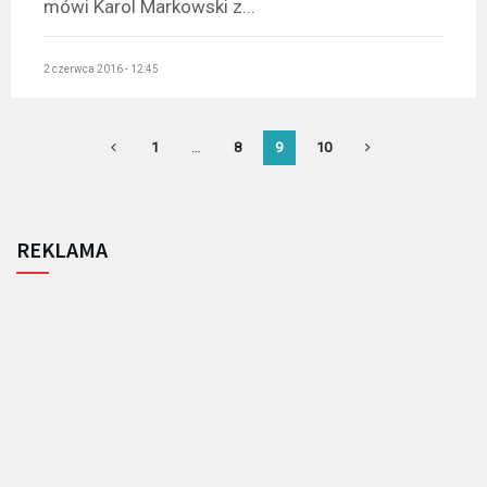
mówi Karol Markowski z...
2 czerwca 2016 - 12:45
1
…
8
9
10
REKLAMA