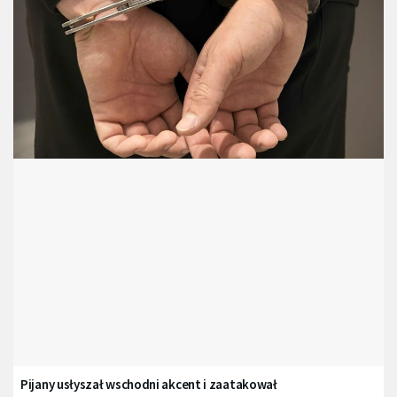
Pijany usłyszał wschodni akcent i zaatakował