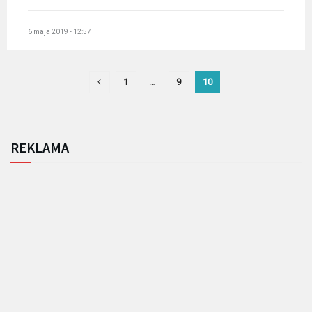
6 maja 2019 - 12:57
1
…
9
10
REKLAMA