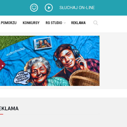
SŁUCHAJ ON-LINE
A POMORZU
KONKURSY
RG STUDIO
REKLAMA
EKLAMA