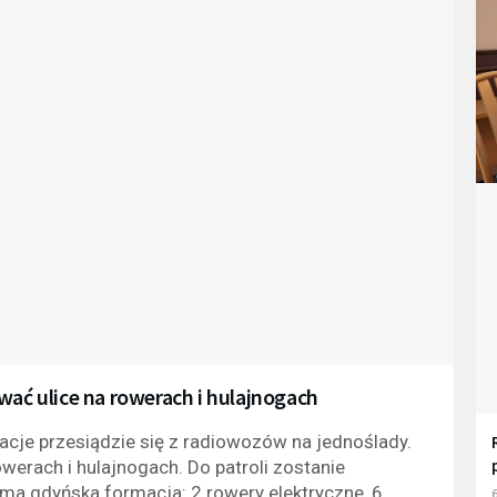
wać ulice na rowerach i hulajnogach
acje przesiądzie się z radiowozów na jednoślady.
erach i hulajnogach. Do patroli zostanie
ma gdyńska formacja: 2 rowery elektryczne, 6
6