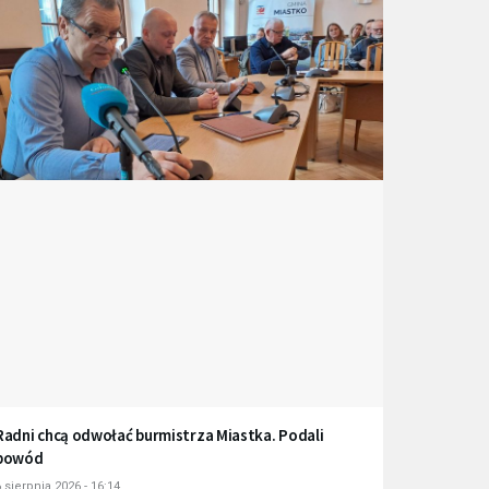
Radni chcą odwołać burmistrza Miastka. Podali
powód
 sierpnia 2026 - 16:14