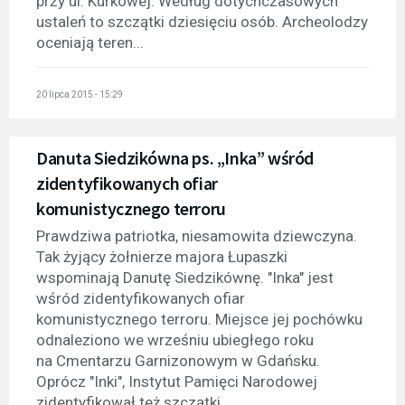
przy ul. Kurkowej. Według dotychczasowych
ustaleń to szczątki dziesięciu osób. Archeolodzy
oceniają teren...
20 lipca 2015 - 15:29
Danuta Siedzikówna ps. „Inka” wśród
zidentyfikowanych ofiar
komunistycznego terroru
Prawdziwa patriotka, niesamowita dziewczyna.
Tak żyjący żołnierze majora Łupaszki
wspominają Danutę Siedzikównę. "Inka" jest
wśród zidentyfikowanych ofiar
komunistycznego terroru. Miejsce jej pochówku
odnaleziono we wrześniu ubiegłego roku
na Cmentarzu Garnizonowym w Gdańsku.
Oprócz "Inki", Instytut Pamięci Narodowej
zidentyfikował też szczątki...