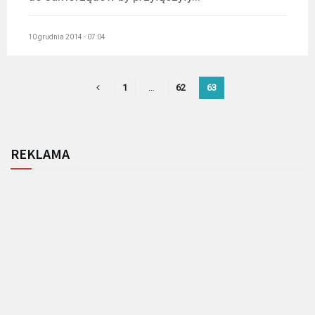
10 grudnia 2014 - 07:04
1
…
62
63
REKLAMA